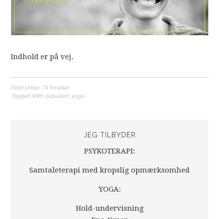
Indhold er på vej.
Filed Under:
Til forsiden
Tagged With:
populært
,
yoga
JEG TILBYDER
PSYKOTERAPI:
Samtaleterapi med kropslig opmærksomhed
YOGA:
Hold-undervisning