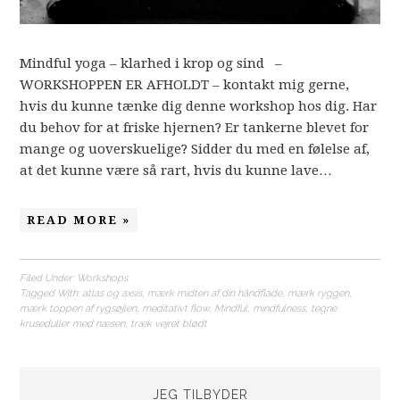
Mindful yoga – klarhed i krop og sind –
WORKSHOPPEN ER AFHOLDT – kontakt mig gerne,
hvis du kunne tænke dig denne workshop hos dig. Har
du behov for at friske hjernen? Er tankerne blevet for
mange og uoverskuelige? Sidder du med en følelse af,
at det kunne være så rart, hvis du kunne lave…
READ MORE »
Filed Under:
Workshops
Tagged With:
atlas og axsis
,
mærk midten af din håndflade
,
mærk ryggen
,
mærk toppen af rygsøjlen
,
meditativt flow
,
Mindful
,
mindfulness
,
tegne
kruseduller med næsen
,
træk vejret blødt
JEG TILBYDER